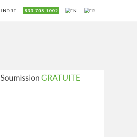
OINDRE
833 708 1002
Soumission
GRATUITE